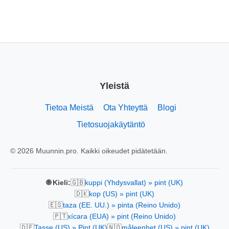
Yleistä
Tietoa Meistä
Ota Yhteyttä
Blogi
Tietosuojakäytäntö
© 2026 Muunnin.pro. Kaikki oikeudet pidätetään.
🇬🇧
🌐 Kieli:
kuppi (Yhdysvallat) » pint (UK)
🇩🇰
kop (US) » pint (UK)
🇪🇸
taza (EE. UU.) » pinta (Reino Unido)
🇵🇹
xícara (EUA) » pint (Reino Unido)
🇩🇪
🇳🇴
Tasse (US) » Pint (UK)
måleenhet (US) » pint (UK)