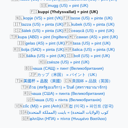
🇸🇪
mugg (US) » pint (UK)
🇫🇮
kuppi (Yhdysvallat) » pint (UK)
🇳🇱
🇫🇷
kopje (VS) » pint (VK)
tasse (US) » pinte (UK)
🇮🇹
🇵🇱
tazza (US) » pinta (UK)
kubek (US) » pinta (UK)
🇨🇿
🇷🇴
šálek (US) » pinta (UK)
ceașcă (US) » pint (UK)
🇹🇷
🇲🇾
kupa (ABD) » pint (İngiltere)
cawan (AS) » pint (UK)
🇮🇩
🇵🇭
gelas (AS) » pint (UK)
tasa (US) » pint (UK)
🇷🇸
🇭🇷
šolja (SAD) » pinta (UK)
šalica (US) » pinta (UK)
🇸🇰
🇮🇸
šálka (US) » pint (UK)
boll (US) » pint (UK)
🇭🇺
csésze (US) » pint (UK)
🇧🇬
чаша (САЩ) » пинт (Великобритания)
🇯🇵
カップ（米国） » パイント（UK）
🇹🇼
🇨🇳
美國杯 » 品脫（英國）
美国杯 » 品脱（英国）
🇹🇭
ถ้วย (สหรัฐอเมริกา) » ปินต์ (สหราชอาณาจักร)
🇷🇺
чаша (США) » пинта (Великобритания)
🇺🇦
чаша (US) » пінта (Великобританія)
🇻🇳
🇰🇷
cốc (Mỹ) » pint (Anh)
컵 (미국) » 파인트 (영국)
🇸🇦
كوب (الولايات المتحدة) » باينت (المملكة المتحدة)
🇬🇷
φλιτζάνι (ΗΠΑ) » πίντα (Ηνωμένο Βασίλειο)