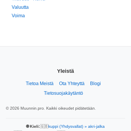
Valuutta
Voima
Yleistä
Tietoa Meistä
Ota Yhteyttä
Blogi
Tietosuojakäytäntö
© 2026 Muunnin.pro. Kaikki oikeudet pidätetään.
🇬🇧
🌐 Kieli:
kuppi (Yhdysvallat) » akri-jalka