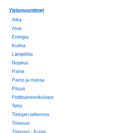
Yleismuuntimet
Aika
Alue
Energia
Kulma
Lämpötila
Nopeus
Paine
Paino ja massa
Pituus
Polttoaineenkulutus
Teho
Tietojen tallennus
Tilavuus
Tilavuus - Kuiva