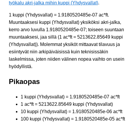
työkalu akri-jalka mihin kuppi (Yhdysvallat)
.
1 kuppi (Yhdysvallat) = 1.9180520485e-07 ac*ft.
Muuntaaksesi kuppi (Yhdysvallat) yksiköksi akri-jalka,
kerro arvo luvulla 1.9180520485e-07; toiseen suuntaan
muuntaaksesi, jaa sillä (1 ac*ft = 5213622.85649 kuppi
(Yhdysvallat)). Molemmat yksiköt mittaavat tilavuus ja
esiintyvät niin arkipäiväisissä kuin teknisissäkin
laskelmissa, joten niiden välinen nopea vaihto on usein
hyödyllistä.
Pikaopas
1 kuppi (Yhdysvallat) = 1.9180520485e-07 ac*ft
1 ac*ft = 5213622.85649 kuppi (Yhdysvallat)
10 kuppi (Yhdysvallat) = 1.9180520485e-06 ac*ft
100 kuppi (Yhdysvallat) = 1.9180520485e-05 ac*ft