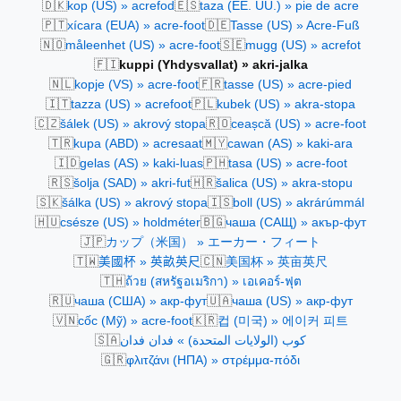
🇩🇰
🇪🇸
kop (US) » acrefod
taza (EE. UU.) » pie de acre
🇵🇹
🇩🇪
xícara (EUA) » acre-foot
Tasse (US) » Acre-Fuß
🇳🇴
🇸🇪
måleenhet (US) » acre-foot
mugg (US) » acrefot
🇫🇮
kuppi (Yhdysvallat) » akri-jalka
🇳🇱
🇫🇷
kopje (VS) » acre-foot
tasse (US) » acre-pied
🇮🇹
🇵🇱
tazza (US) » acrefoot
kubek (US) » akra-stopa
🇨🇿
🇷🇴
šálek (US) » akrový stopa
ceașcă (US) » acre-foot
🇹🇷
🇲🇾
kupa (ABD) » acresaat
cawan (AS) » kaki-ara
🇮🇩
🇵🇭
gelas (AS) » kaki-luas
tasa (US) » acre-foot
🇷🇸
🇭🇷
šolja (SAD) » akri-fut
šalica (US) » akra-stopu
🇸🇰
🇮🇸
šálka (US) » akrový stopa
boll (US) » akrárúmmál
🇭🇺
🇧🇬
csésze (US) » holdméter
чаша (САЩ) » акър-фут
🇯🇵
カップ（米国） » エーカー・フィート
🇹🇼
🇨🇳
美國杯 » 英畝英尺
美国杯 » 英亩英尺
🇹🇭
ถ้วย (สหรัฐอเมริกา) » เอเคอร์-ฟุต
🇷🇺
🇺🇦
чаша (США) » акр-фут
чаша (US) » акр-фут
🇻🇳
🇰🇷
cốc (Mỹ) » acre-foot
컵 (미국) » 에이커 피트
🇸🇦
كوب (الولايات المتحدة) » فدان فدان
🇬🇷
φλιτζάνι (ΗΠΑ) » στρέμμα-πόδι