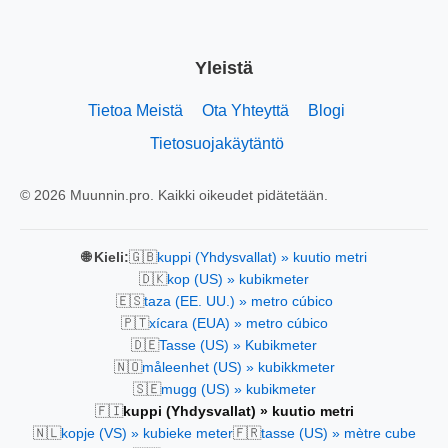
Yleistä
Tietoa Meistä
Ota Yhteyttä
Blogi
Tietosuojakäytäntö
© 2026 Muunnin.pro. Kaikki oikeudet pidätetään.
🇬🇧
🌐 Kieli:
kuppi (Yhdysvallat) » kuutio metri
🇩🇰
kop (US) » kubikmeter
🇪🇸
taza (EE. UU.) » metro cúbico
🇵🇹
xícara (EUA) » metro cúbico
🇩🇪
Tasse (US) » Kubikmeter
🇳🇴
måleenhet (US) » kubikkmeter
🇸🇪
mugg (US) » kubikmeter
🇫🇮
kuppi (Yhdysvallat) » kuutio metri
🇳🇱
🇫🇷
kopje (VS) » kubieke meter
tasse (US) » mètre cube