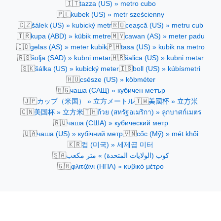
🇮🇹
tazza (US) » metro cubo
🇵🇱
kubek (US) » metr sześcienny
🇨🇿
🇷🇴
šálek (US) » kubický metr
ceașcă (US) » metru cub
🇹🇷
🇲🇾
kupa (ABD) » kübik metre
cawan (AS) » meter padu
🇮🇩
🇵🇭
gelas (AS) » meter kubik
tasa (US) » kubik na metro
🇷🇸
🇭🇷
šolja (SAD) » kubni metar
šalica (US) » kubni metar
🇸🇰
🇮🇸
šálka (US) » kubický meter
boll (US) » kúbísmetri
🇭🇺
csésze (US) » köbméter
🇧🇬
чаша (САЩ) » кубичен метър
🇯🇵
🇹🇼
カップ（米国） » 立方メートル
美國杯 » 立方米
🇨🇳
🇹🇭
美国杯 » 立方米
ถ้วย (สหรัฐอเมริกา) » ลูกบาศก์เมตร
🇷🇺
чаша (США) » кубический метр
🇺🇦
🇻🇳
чаша (US) » кубічний метр
cốc (Mỹ) » mét khối
🇰🇷
컵 (미국) » 세제곱 미터
🇸🇦
كوب (الولايات المتحدة) » متر مكعب
🇬🇷
φλιτζάνι (ΗΠΑ) » κυβικό μέτρο