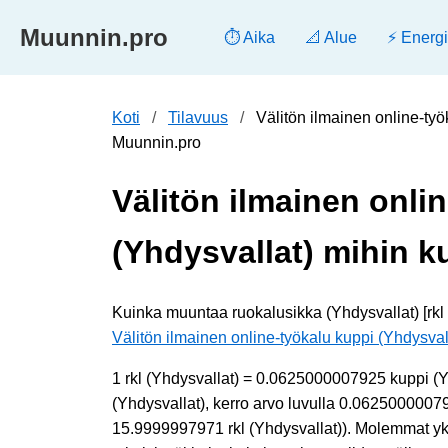
Muunnin.pro
⏱️ Aika
📐 Alue
⚡ Energ
Koti
Tilavuus
Välitön ilmainen online-työ
Muunnin.pro
Välitön ilmainen onli
(Yhdysvallat) mihin k
Kuinka muuntaa ruokalusikka (Yhdysvallat) [rkl (
Välitön ilmainen online-työkalu kuppi (Yhdysval
1 rkl (Yhdysvallat) = 0.0625000007925 kuppi (Y
(Yhdysvallat), kerro arvo luvulla 0.06250000079
15.9999997971 rkl (Yhdysvallat)). Molemmat yksik