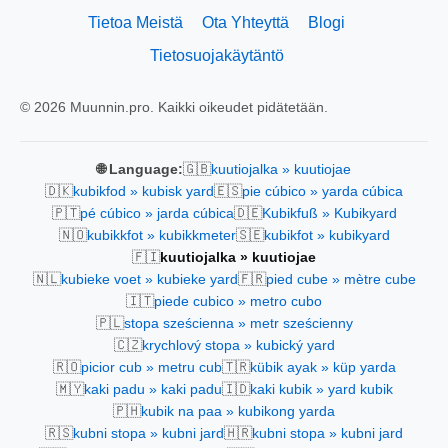
Tietoa Meistä
Ota Yhteyttä
Blogi
Tietosuojakäytäntö
© 2026 Muunnin.pro. Kaikki oikeudet pidätetään.
🇬🇧
🌐 Language:
kuutiojalka » kuutiojae
🇩🇰
🇪🇸
kubikfod » kubisk yard
pie cúbico » yarda cúbica
🇵🇹
🇩🇪
pé cúbico » jarda cúbica
Kubikfuß » Kubikyard
🇳🇴
🇸🇪
kubikkfot » kubikkmeter
kubikfot » kubikyard
🇫🇮
kuutiojalka » kuutiojae
🇳🇱
🇫🇷
kubieke voet » kubieke yard
pied cube » mètre cube
🇮🇹
piede cubico » metro cubo
🇵🇱
stopa sześcienna » metr sześcienny
🇨🇿
krychlový stopa » kubický yard
🇷🇴
🇹🇷
picior cub » metru cub
kübik ayak » küp yarda
🇲🇾
🇮🇩
kaki padu » kaki padu
kaki kubik » yard kubik
🇵🇭
kubik na paa » kubikong yarda
🇷🇸
🇭🇷
kubni stopa » kubni jard
kubni stopa » kubni jard