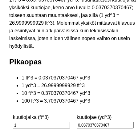
yksiköksi kuutiojae, kerro arvo luvulla 0.0370370370467;
toiseen suuntaan muuntaaksesi, jaa sillä (1 yd^3 =
26.9999999929 ft^3). Molemmat yksiköt mittaavat tilavuus
ja esiintyvät niin arkipäiväisissä kuin teknisissäkin
laskelmissa, joten niiden välinen nopea vaihto on usein
hyödyllistä.
Pikaopas
1 ft^3 = 0.0370370370467 yd^3
1 yd^3 = 26.9999999929 ft^3
10 ft^3 = 0.370370370467 yd^3
100 ft^3 = 3.70370370467 yd^3
kuutiojalka (ft^3)
kuutiojae (yd^3)