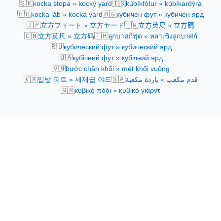
🇸🇰
🇮🇸
kocka stopa » kocký yard
kúbíkfótur » kúbíkardýra
🇭🇺
🇧🇬
kocka láb » kocka yard
кубичен фут » кубичен ярд
🇯🇵
🇹🇼
立方フィート » 立方ヤード
立方英尺 » 立方碼
🇨🇳
🇹🇭
立方英尺 » 立方码
ลูกบาศก์ฟุต » หลาเชิงลูกบาศก์
🇷🇺
кубический фут » кубический ярд
🇺🇦
кубічний фут » кубічний ярд
🇻🇳
bước chân khối » mét khối vuông
🇰🇷
🇸🇦
입방 피트 » 세제곱 야드
قدم مكعب » ياردة مكعبة
🇬🇷
κυβικό πόδι » κυβικό γιάρντ