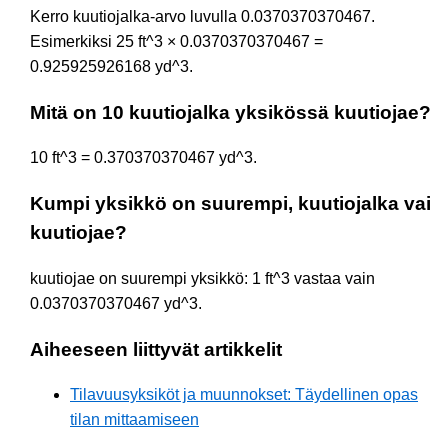
Kerro kuutiojalka-arvo luvulla 0.0370370370467.
Esimerkiksi 25 ft^3 × 0.0370370370467 =
0.925925926168 yd^3.
Mitä on 10 kuutiojalka yksikössä kuutiojae?
10 ft^3 = 0.370370370467 yd^3.
Kumpi yksikkö on suurempi, kuutiojalka vai
kuutiojae?
kuutiojae on suurempi yksikkö: 1 ft^3 vastaa vain
0.0370370370467 yd^3.
Aiheeseen liittyvät artikkelit
Tilavuusyksiköt ja muunnokset: Täydellinen opas
tilan mittaamiseen