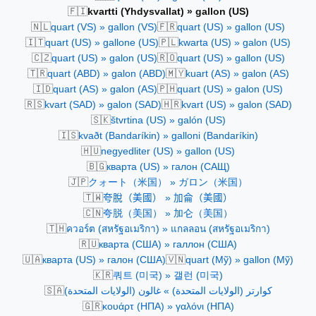
🇫🇮
kvartti (Yhdysvallat) » gallon (US)
🇳🇱
🇫🇷
quart (VS) » gallon (VS)
quart (US) » gallon (US)
🇮🇹
🇵🇱
quart (US) » gallone (US)
kwarta (US) » galon (US)
🇨🇿
🇷🇴
quart (US) » galon (US)
quart (US) » gallon (US)
🇹🇷
🇲🇾
quart (ABD) » galon (ABD)
kuart (AS) » galon (AS)
🇮🇩
🇵🇭
quart (AS) » galon (AS)
quart (US) » galon (US)
🇷🇸
🇭🇷
kvart (SAD) » galon (SAD)
kvart (US) » galon (SAD)
🇸🇰
štvrtina (US) » galón (US)
🇮🇸
kvaðt (Bandaríkin) » galloni (Bandaríkin)
🇭🇺
negyedliter (US) » gallon (US)
🇧🇬
кварта (US) » галон (САЩ)
🇯🇵
クォート（米国） » ガロン（米国）
🇹🇼
夸脫（美國） » 加侖（美國）
🇨🇳
夸脱（美国） » 加仑（美国）
🇹🇭
ควอร์ต (สหรัฐอเมริกา) » แกลลอน (สหรัฐอเมริกา)
🇷🇺
кварта (США) » галлон (США)
🇺🇦
🇻🇳
кварта (US) » галон (США)
quart (Mỹ) » gallon (Mỹ)
🇰🇷
쿼트 (미국) » 갤런 (미국)
🇸🇦
كوارتر (الولايات المتحدة) » غالون (الولايات المتحدة)
🇬🇷
κουάρτ (ΗΠΑ) » γαλόνι (ΗΠΑ)