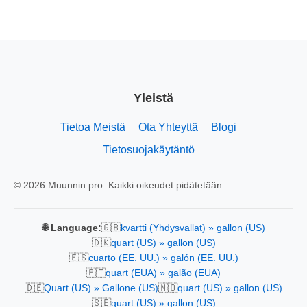
Yleistä
Tietoa Meistä
Ota Yhteyttä
Blogi
Tietosuojakäytäntö
© 2026 Muunnin.pro. Kaikki oikeudet pidätetään.
🇬🇧
🌐 Language:
kvartti (Yhdysvallat) » gallon (US)
🇩🇰
quart (US) » gallon (US)
🇪🇸
cuarto (EE. UU.) » galón (EE. UU.)
🇵🇹
quart (EUA) » galão (EUA)
🇩🇪
🇳🇴
Quart (US) » Gallone (US)
quart (US) » gallon (US)
🇸🇪
quart (US) » gallon (US)