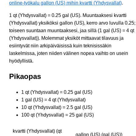
online-työkalu gallon (US) mihin kvartti (Yhdysvallat)
.
1 qt (Yhdysvallat) = 0.25 gal (US). Muuntaaksesi kvartti
(Yhdysvallat) yksiköksi gallon (US), kerro arvo luvulla 0.25;
toiseen suuntaan muuntaaksesi, jaa sillä (1 gal (US) = 4 qt
(Yhdysvallat)). Molemmat yksiköt mittaavat tilavuus ja
esiintyvät niin arkipäiväisissä kuin teknisissäkin
laskelmissa, joten niiden välinen nopea vaihto on usein
hyödyllistä.
Pikaopas
1 qt (Yhdysvallat) = 0.25 gal (US)
1 gal (US) = 4 qt (Yhdysvallat)
10 qt (Yhdysvallat) = 2.5 gal (US)
100 qt (Yhdysvallat) = 25 gal (US)
kvartti (Yhdysvallat) (qt
gallon (US) (gal (US))