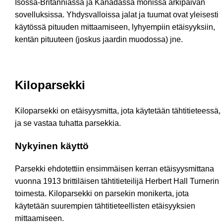
Isossa-Britanniassa ja Kanadassa monissa arkipäivän
sovelluksissa. Yhdysvalloissa jalat ja tuumat ovat yleisesti
käytössä pituuden mittaamiseen, lyhyempiin etäisyyksiin,
kentän pituuteen (joskus jaardin muodossa) jne.
Kiloparsekki
Kiloparsekki on etäisyysmitta, jota käytetään tähtitieteessä,
ja se vastaa tuhatta parsekkia.
Nykyinen käyttö
Parsekki ehdotettiin ensimmäisen kerran etäisyysmittana
vuonna 1913 brittiläisen tähtitieteilijä Herbert Hall Turnerin
toimesta. Kiloparsekki on parsekin monikerta, jota
käytetään suurempien tähtitieteellisten etäisyyksien
mittaamiseen.