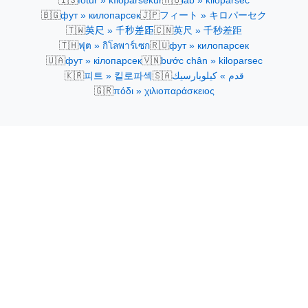
fótur » kílóparsekur
láb » kiloparsec
🇧🇬
🇯🇵
фут » килопарсек
フィート » キロパーセク
🇹🇼
🇨🇳
英尺 » 千秒差距
英尺 » 千秒差距
🇹🇭
🇷🇺
ฟุต » กิโลพาร์เซก
фут » килопарсек
🇺🇦
🇻🇳
фут » кілопарсек
bước chân » kiloparsec
🇰🇷
🇸🇦
피트 » 킬로파섹
قدم » كيلوبارسيك
🇬🇷
πόδι » χιλιοπαράσκειος