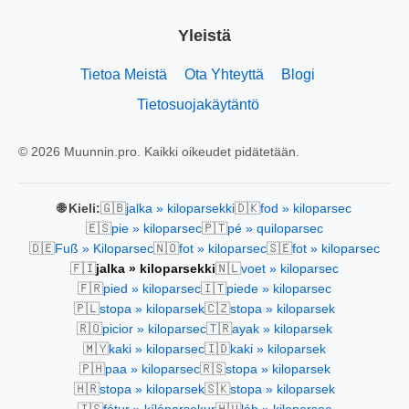
Yleistä
Tietoa Meistä
Ota Yhteyttä
Blogi
Tietosuojakäytäntö
© 2026 Muunnin.pro. Kaikki oikeudet pidätetään.
🇬🇧
🇩🇰
🌐 Kieli:
jalka » kiloparsekki
fod » kiloparsec
🇪🇸
🇵🇹
pie » kiloparsec
pé » quiloparsec
🇩🇪
🇳🇴
🇸🇪
Fuß » Kiloparsec
fot » kiloparsec
fot » kiloparsec
🇫🇮
🇳🇱
jalka » kiloparsekki
voet » kiloparsec
🇫🇷
🇮🇹
pied » kiloparsec
piede » kiloparsec
🇵🇱
🇨🇿
stopa » kiloparsek
stopa » kiloparsek
🇷🇴
🇹🇷
picior » kiloparsec
ayak » kiloparsek
🇲🇾
🇮🇩
kaki » kiloparsec
kaki » kiloparsek
🇵🇭
🇷🇸
paa » kiloparsec
stopa » kiloparsek
🇭🇷
🇸🇰
stopa » kiloparsek
stopa » kiloparsek
🇮🇸
🇭🇺