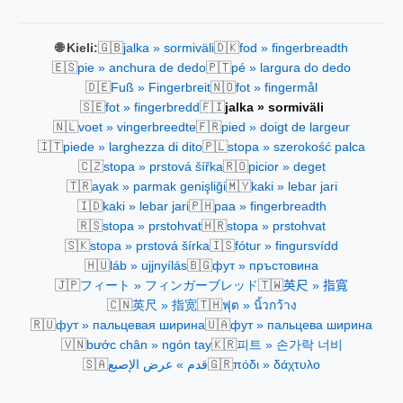
🇬🇧
🇩🇰
🌐 Kieli:
jalka » sormiväli
fod » fingerbreadth
🇪🇸
🇵🇹
pie » anchura de dedo
pé » largura do dedo
🇩🇪
🇳🇴
Fuß » Fingerbreit
fot » fingermål
🇸🇪
🇫🇮
fot » fingerbredd
jalka » sormiväli
🇳🇱
🇫🇷
voet » vingerbreedte
pied » doigt de largeur
🇮🇹
🇵🇱
piede » larghezza di dito
stopa » szerokość palca
🇨🇿
🇷🇴
stopa » prstová šířka
picior » deget
🇹🇷
🇲🇾
ayak » parmak genişliği
kaki » lebar jari
🇮🇩
🇵🇭
kaki » lebar jari
paa » fingerbreadth
🇷🇸
🇭🇷
stopa » prstohvat
stopa » prstohvat
🇸🇰
🇮🇸
stopa » prstová šírka
fótur » fingursvídd
🇭🇺
🇧🇬
láb » ujjnyílás
фут » пръстовина
🇯🇵
🇹🇼
フィート » フィンガーブレッド
英尺 » 指寬
🇨🇳
🇹🇭
英尺 » 指宽
ฟุต » นิ้วกว้าง
🇷🇺
🇺🇦
фут » пальцевая ширина
фут » пальцева ширина
🇻🇳
🇰🇷
bước chân » ngón tay
피트 » 손가락 너비
🇸🇦
🇬🇷
قدم » عرض الإصبع
πόδι » δάχτυλο