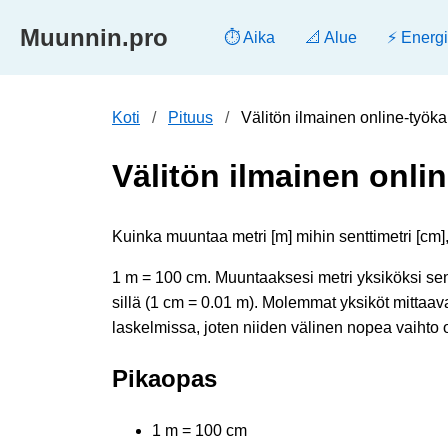
Muunnin.pro
⏱️ Aika
📐 Alue
⚡ Energ
Koti
Pituus
Välitön ilmainen online-työka
Välitön ilmainen onlin
Kuinka muuntaa metri [m] mihin senttimetri [cm],
1 m = 100 cm. Muuntaaksesi metri yksiköksi sent
sillä (1 cm = 0.01 m). Molemmat yksiköt mittaavat
laskelmissa, joten niiden välinen nopea vaihto o
Pikaopas
1 m = 100 cm