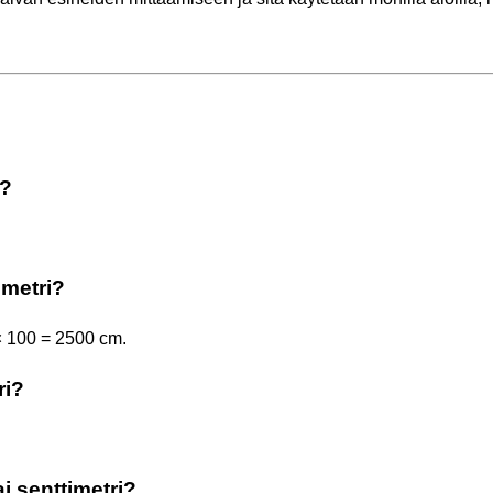
i?
imetri?
 × 100 = 2500 cm.
ri?
i senttimetri?