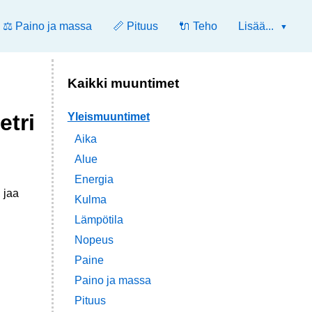
⚖️ Paino ja massa
📏 Pituus
🔌 Teho
Lisää...
Kaikki muuntimet
etri
Yleismuuntimet
Aika
Alue
Energia
 jaa
Kulma
Lämpötila
Nopeus
Paine
Paino ja massa
Pituus