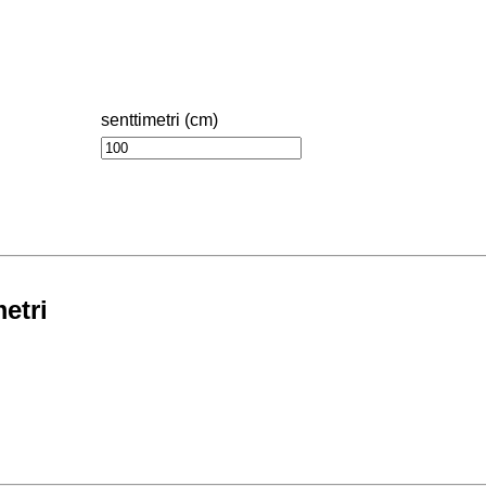
senttimetri (cm)
etri