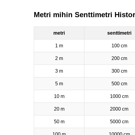
Metri mihin Senttimetri Histo
metri
senttimetri
1 m
100 cm
2 m
200 cm
3 m
300 cm
5 m
500 cm
10 m
1000 cm
20 m
2000 cm
50 m
5000 cm
100 m
10000 cm