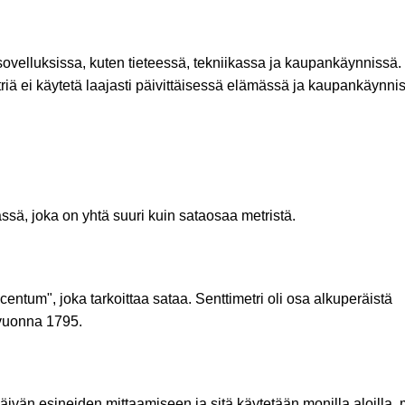
ovelluksissa, kuten tieteessä, tekniikassa ja kaupankäynnissä.
triä ei käytetä laajasti päivittäisessä elämässä ja kaupankäynni
ssä, joka on yhtä suuri kuin sataosaa metristä.
 "centum", joka tarkoittaa sataa. Senttimetri oli osa alkuperäistä
 vuonna 1795.
ipäivän esineiden mittaamiseen ja sitä käytetään monilla aloilla