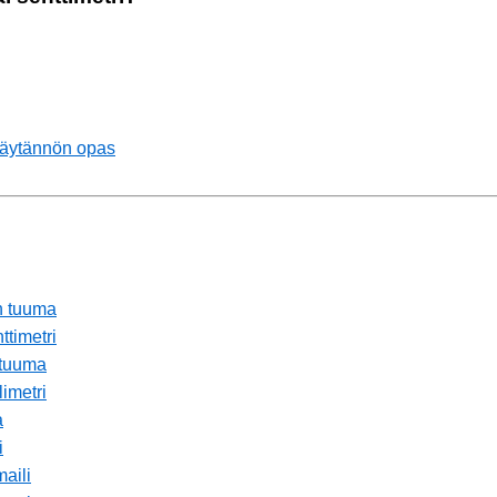
 Käytännön opas
in tuuma
ttimetri
 tuuma
imetri
a
i
maili