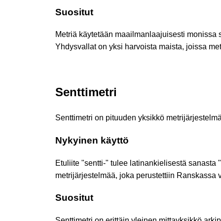
Suositut
Metriä käytetään maailmanlaajuisesti monissa s
Yhdysvallat on yksi harvoista maista, joissa me
Senttimetri
Senttimetri on pituuden yksikkö metrijärjestelmä
Nykyinen käyttö
Etuliite "sentti-" tulee latinankielisestä sanasta
metrijärjestelmää, joka perustettiin Ranskassa
Suositut
Senttimetri on erittäin yleinen mittayksikkö ark