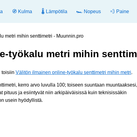
ia
🧭 Kulma
🌡️ Lämpötila
🏎️ Nopeus
💨 Paine
lu metri mihin senttimetri - Muunnin.pro
e-työkalu metri mihin senttim
 toisiin
Välitön ilmainen online-työkalu senttimetri mihin metri
.
timetri, kerro arvo luvulla 100; toiseen suuntaan muuntaaksesi,
 pituus ja esiintyvät niin arkipäiväisissä kuin teknisissäkin
n usein hyödyllistä.