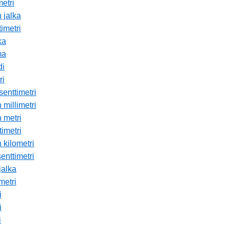
metri
 jalka
imetri
ka
ma
di
ri
senttimetri
 millimetri
n metri
timetri
 kilometri
enttimetri
jalka
metri
i
i
i