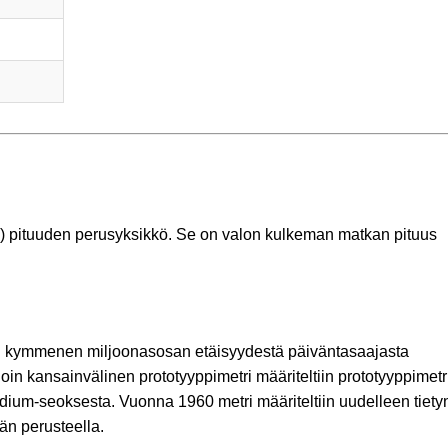
I) pituuden perusyksikkö. Se on valon kulkeman matkan pituus
en kymmenen miljoonasosan etäisyydestä päiväntasaajasta
in kansainvälinen prototyyppimetri määriteltiin prototyyppimetr
iridium-seoksesta. Vuonna 1960 metri määriteltiin uudelleen tiety
än perusteella.