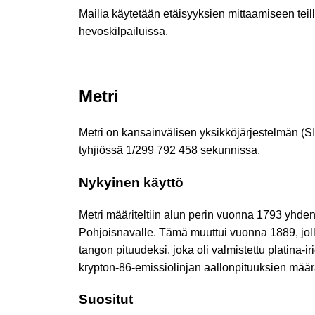
Mailia käytetään etäisyyksien mittaamiseen teil
hevoskilpailuissa.
Metri
Metri on kansainvälisen yksikköjärjestelmän (S
tyhjiössä 1/299 792 458 sekunnissa.
Nykyinen käyttö
Metri määriteltiin alun perin vuonna 1793 yhd
Pohjoisnavalle. Tämä muuttui vuonna 1889, jollo
tangon pituudeksi, joka oli valmistettu platina-
krypton-86-emissiolinjan aallonpituuksien määr
Suositut