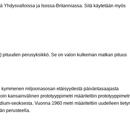
lä Yhdysvalloissa ja Isossa-Britanniassa. Sitä käytetään myös
I) pituuden perusyksikkö. Se on valon kulkeman matkan pituus
en kymmenen miljoonasosan etäisyydestä päiväntasaajasta
in kansainvälinen prototyyppimetri määriteltiin prototyyppimetr
iridium-seoksesta. Vuonna 1960 metri määriteltiin uudelleen tiety
än perusteella.