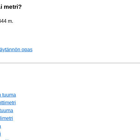
i metri?
344 m.
 Käytännön opas
in tuuma
ttimetri
 tuuma
imetri
a
i