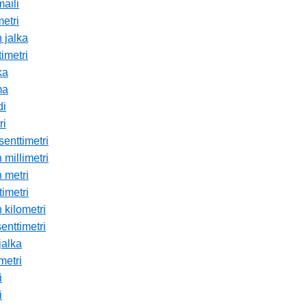
maili
metri
 jalka
imetri
ka
ma
di
ri
senttimetri
 millimetri
n metri
timetri
 kilometri
enttimetri
jalka
metri
i
i