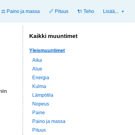
⚖️ Paino ja massa
📏 Pituus
🔌 Teho
Lisää...
Kaikki muuntimet
Yleismuuntimet
Aika
Alue
Energia
Kulma
niin
Lämpötila
Nopeus
Paine
Paino ja massa
Pituus