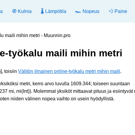
ia
🧭 Kulma
🌡️ Lämpötila
🏎️ Nopeus
💨 Paine
lu maili mihin metri - Muunnin.pro
e-työkalu maili mihin metri
, toisiin
Välitön ilmainen online-työkalu metri mihin maili
.
yksiköksi metri, kerro arvo luvulla 1609.344; toiseen suuntaan
7 mi, mi(Int)). Molemmat yksiköt mittaavat pituus ja esiintyvät 
joten niiden välinen nopea vaihto on usein hyödyllistä.