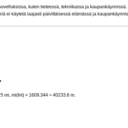
ovelluksissa, kuten tieteessä, tekniikassa ja kaupankäynnissä.
triä ei käytetä laajasti päivittäisessä elämässä ja kaupankäynni
?
25 mi, mi(Int) × 1609.344 = 40233.6 m.