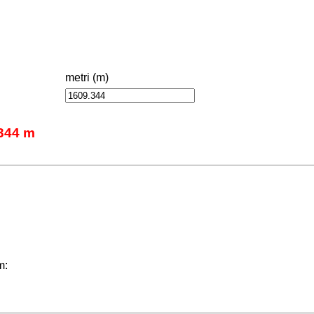
metri (m)
.344 m
m: