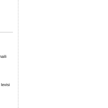
aili
 levisi