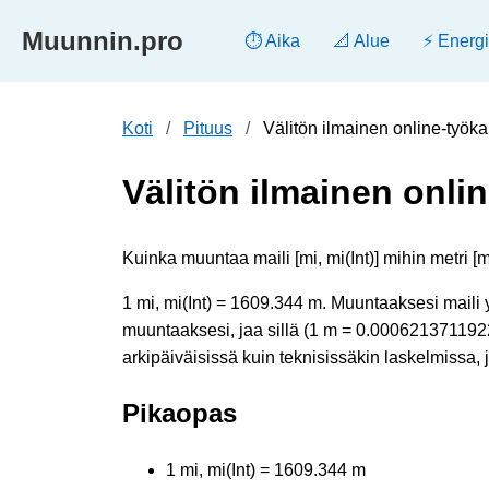
Muunnin.pro
⏱️ Aika
📐 Alue
⚡ Energ
Koti
Pituus
Välitön ilmainen online-työka
Välitön ilmainen onlin
Kuinka muuntaa maili [mi, mi(Int)] mihin metri [m]
1 mi, mi(Int) = 1609.344 m. Muuntaaksesi maili 
muuntaaksesi, jaa sillä (1 m = 0.00062137119223
arkipäiväisissä kuin teknisissäkin laskelmissa, 
Pikaopas
1 mi, mi(Int) = 1609.344 m