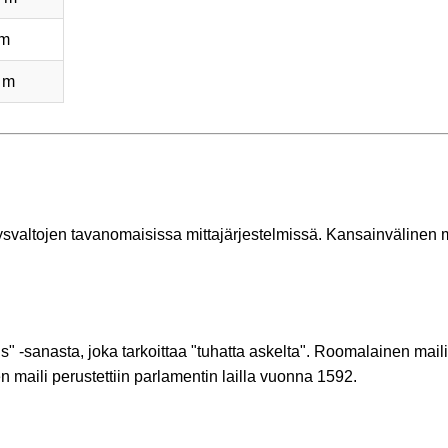
 m
 m
ysvaltojen tavanomaisissa mittajärjestelmissä. Kansainvälinen m
s" -sanasta, joka tarkoittaa "tuhatta askelta". Roomalainen maili
maili perustettiin parlamentin lailla vuonna 1592.