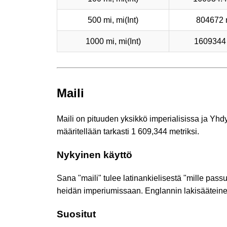
500 mi, mi(Int)
804672
1000 mi, mi(Int)
1609344
Maili
Maili on pituuden yksikkö imperialisissa ja Yhd
määritellään tarkasti 1 609,344 metriksi.
Nykyinen käyttö
Sana "maili" tulee latinankielisestä "mille passu
heidän imperiumissaan. Englannin lakisääteinen 
Suositut