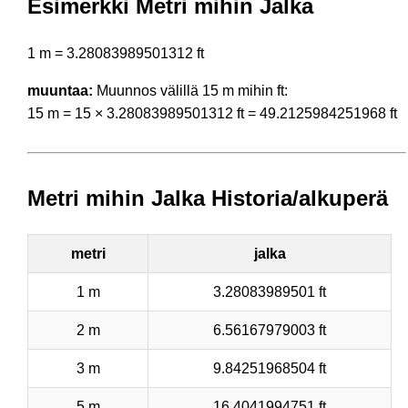
Esimerkki Metri mihin Jalka
1 m = 3.28083989501312 ft
muuntaa:
Muunnos välillä 15 m mihin ft:
15 m = 15 × 3.28083989501312 ft = 49.2125984251968 ft
Metri mihin Jalka Historia/alkuperä
metri
jalka
1 m
3.28083989501 ft
2 m
6.56167979003 ft
3 m
9.84251968504 ft
5 m
16.4041994751 ft