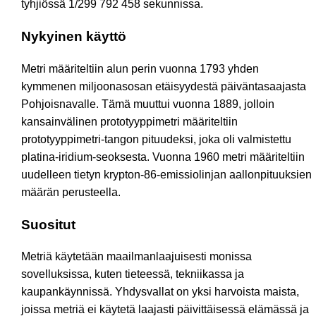
tyhjiössä 1/299 792 458 sekunnissa.
Nykyinen käyttö
Metri määriteltiin alun perin vuonna 1793 yhden
kymmenen miljoonasosan etäisyydestä päiväntasaajasta
Pohjoisnavalle. Tämä muuttui vuonna 1889, jolloin
kansainvälinen prototyyppimetri määriteltiin
prototyyppimetri-tangon pituudeksi, joka oli valmistettu
platina-iridium-seoksesta. Vuonna 1960 metri määriteltiin
uudelleen tietyn krypton-86-emissiolinjan aallonpituuksien
määrän perusteella.
Suositut
Metriä käytetään maailmanlaajuisesti monissa
sovelluksissa, kuten tieteessä, tekniikassa ja
kaupankäynnissä. Yhdysvallat on yksi harvoista maista,
joissa metriä ei käytetä laajasti päivittäisessä elämässä ja