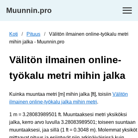
Muunnin.pro
Koti
Pituus
Välitön ilmainen online-työkalu metri
mihin jalka - Muunnin.pro
Välitön ilmainen online-
työkalu metri mihin jalka
Kuinka muuntaa metri [m] mihin jalka [ft], toisiin
Välitön
ilmainen online-työkalu jalka mihin metri
.
1 m = 3.28083989501 ft. Muuntaaksesi metri yksiköksi
jalka, kerro arvo luvulla 3.28083989501; toiseen suuntaan
muuntaaksesi, jaa sillä (1 ft = 0.3048 m). Molemmat yksiköt
mittaavat pituus ja esiintyvät niin arkipäiväisissä kuin