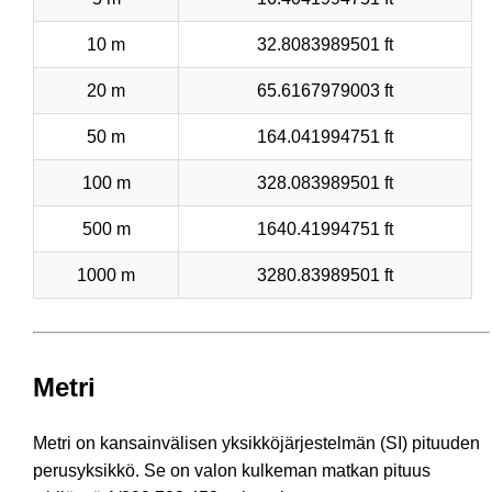
10 m
32.8083989501 ft
20 m
65.6167979003 ft
50 m
164.041994751 ft
100 m
328.083989501 ft
500 m
1640.41994751 ft
1000 m
3280.83989501 ft
Metri
Metri on kansainvälisen yksikköjärjestelmän (SI) pituuden
perusyksikkö. Se on valon kulkeman matkan pituus