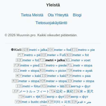
Yleistä
Tietoa Meistä
Ota Yhteyttä
Blogi
Tietosuojakäytäntö
© 2026 Muunnin.pro. Kaikki oikeudet pidätetään.
🇬🇧
🇩🇰
🇪🇸
🌐 Kieli:
metri » jalka
meter » fod
metro » pie
🇵🇹
🇩🇪
🇳🇴
metro » pé
meter » Fuß
meter » fot
🇸🇪
🇫🇮
🇳🇱
meter » fot
metri » jalka
meter » voet
🇫🇷
🇮🇹
🇵🇱
mètre » pied
metro » piede
metr » stopa
🇨🇿
🇷🇴
🇹🇷
metr » stopa
metru » picior
metre » ayak
🇲🇾
🇮🇩
🇵🇭
meter » kaki
meter » kaki
metro » paa
🇷🇸
🇭🇷
🇸🇰
metar » stopa
metar » stopa
meter » stopa
🇮🇸
🇭🇺
🇧🇬
metri » fótur
méter » láb
метър » фут
🇯🇵
🇹🇼
🇨🇳
メートル » フィート
公尺 » 英尺
米 » 英尺
🇹🇭
🇷🇺
🇺🇦
เมตร » ฟุต
метр » фут
метр » фут
🇻🇳
🇰🇷
🇸🇦
met » bước chân
미터 » 피트
متر » قدم