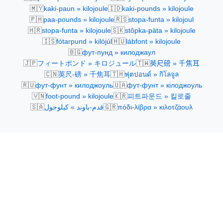
🇲🇾
🇮🇩
kaki-paun » kilojoule
kaki-pounds » kilojoule
🇵🇭
🇷🇸
paa-pounds » kilojoule
stopa-funta » kilojoul
🇭🇷
🇸🇰
stopa-funta » kilojoule
stôpka-päta » kilojoule
🇮🇸
🇭🇺
fótarpund » kilójúl
lábfont » kilojoule
🇧🇬
фут-пунд » килоджаул
🇯🇵
🇹🇼
フィートポンド » キロジュール
英尺磅 » 千焦耳
🇨🇳
🇹🇭
英尺-磅 » 千焦耳
ฟุตปอนด์ » กิโลจูล
🇷🇺
🇺🇦
фут-фунт » килоджоуль
фут-фунт » кілоджоуль
🇻🇳
🇰🇷
foot-pound » kilojoule
피트파운드 » 킬로줄
🇸🇦
🇬🇷
قدم-باوند » كيلوجول
πόδι-λίβρα » κιλοτζάουλ