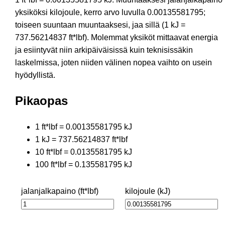
yksiköksi kilojoule, kerro arvo luvulla 0.00135581795;
toiseen suuntaan muuntaaksesi, jaa sillä (1 kJ =
737.56214837 ft*lbf). Molemmat yksiköt mittaavat energia
ja esiintyvät niin arkipäiväisissä kuin teknisissäkin
laskelmissa, joten niiden välinen nopea vaihto on usein
hyödyllistä.
Pikaopas
1 ft*lbf = 0.00135581795 kJ
1 kJ = 737.56214837 ft*lbf
10 ft*lbf = 0.0135581795 kJ
100 ft*lbf = 0.135581795 kJ
jalanjalkapaino (ft*lbf)
kilojoule (kJ)