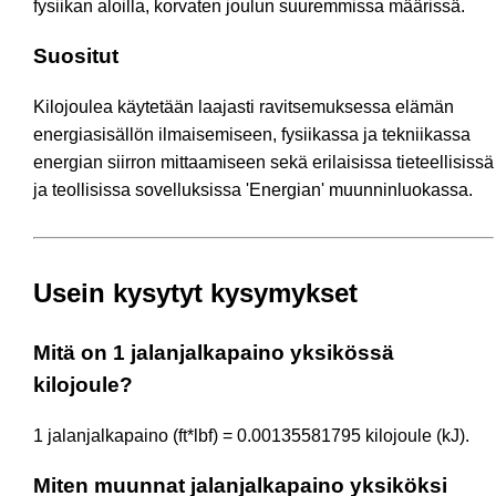
fysiikan aloilla, korvaten joulun suuremmissa määrissä.
Suositut
Kilojoulea käytetään laajasti ravitsemuksessa elämän
energiasisällön ilmaisemiseen, fysiikassa ja tekniikassa
energian siirron mittaamiseen sekä erilaisissa tieteellisissä
ja teollisissa sovelluksissa 'Energian' muunninluokassa.
Usein kysytyt kysymykset
Mitä on 1 jalanjalkapaino yksikössä
kilojoule?
1 jalanjalkapaino (ft*lbf) = 0.00135581795 kilojoule (kJ).
Miten muunnat jalanjalkapaino yksiköksi