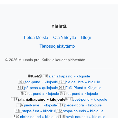
Yleistä
Tietoa Meistä
Ota Yhteyttä
Blogi
Tietosuojakäytäntö
© 2026 Muunnin.pro. Kaikki oikeudet pidätetään.
🇬🇧
🌐 Kieli:
jalanjalkapaino » kilojoule
🇩🇰
🇪🇸
fod-pund » kilojoule
pie de libra » kilojulio
🇵🇹
🇩🇪
pé-peso » quilojoule
Fuß-Pfund » Kilojoule
🇳🇴
🇸🇪
fot-pund » kilojoule
fot-pund » kilojoule
🇫🇮
🇳🇱
jalanjalkapaino » kilojoule
voet-pond » kilojoule
🇫🇷
🇮🇹
pied-livre » kilojoule
piede-libbra » kilojoule
🇵🇱
🇨🇿
stopa-funt » kilodżul
stopa-pounds » kilojoule
🇷🇴
🇹🇷
picior-pound » kilojoule
ayak-poundu » kilojoule