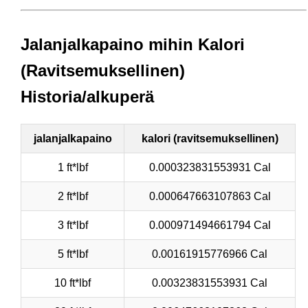
Jalanjalkapaino mihin Kalori
(Ravitsemuksellinen)
Historia/alkuperä
jalanjalkapaino
kalori (ravitsemuksellinen)
1 ft*lbf
0.000323831553931 Cal
2 ft*lbf
0.000647663107863 Cal
3 ft*lbf
0.000971494661794 Cal
5 ft*lbf
0.00161915776966 Cal
10 ft*lbf
0.00323831553931 Cal