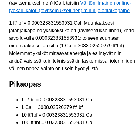
(ravitsemuksellinen) [Cal], toisiin
Välitön ilmainen online-
työkalu kalori (ravitsemuksellinen) mihin jalanjalkapaino
.
1 ft*lbf = 0.000323831553931 Cal. Muuntaaksesi
jalanjalkapaino yksiköksi kalori (ravitsemuksellinen), kerro
arvo luvulla 0.000323831553931; toiseen suuntaan
muuntaaksesi, jaa sillä (1 Cal = 3088.02520279 ft*lbf).
Molemmat yksiköt mittaavat energia ja esiintyvät niin
arkipäiväisissä kuin teknisissäkin laskelmissa, joten niiden
välinen nopea vaihto on usein hyödyllistä.
Pikaopas
1 ft*lbf = 0.000323831553931 Cal
1 Cal = 3088.02520279 ft*lbf
10 ft*lbf = 0.00323831553931 Cal
100 ft*lbf = 0.0323831553931 Cal