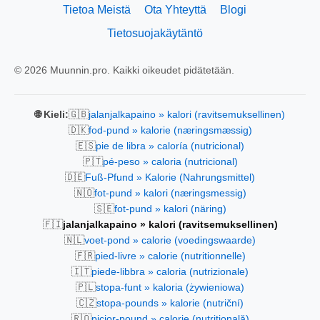
Tietoa Meistä
Ota Yhteyttä
Blogi
Tietosuojakäytäntö
© 2026 Muunnin.pro. Kaikki oikeudet pidätetään.
🇬🇧
🌐 Kieli:
jalanjalkapaino » kalori (ravitsemuksellinen)
🇩🇰
fod-pund » kalorie (næringsmæssig)
🇪🇸
pie de libra » caloría (nutricional)
🇵🇹
pé-peso » caloria (nutricional)
🇩🇪
Fuß-Pfund » Kalorie (Nahrungsmittel)
🇳🇴
fot-pund » kalori (næringsmessig)
🇸🇪
fot-pund » kalori (näring)
🇫🇮
jalanjalkapaino » kalori (ravitsemuksellinen)
🇳🇱
voet-pond » calorie (voedingswaarde)
🇫🇷
pied-livre » calorie (nutritionnelle)
🇮🇹
piede-libbra » caloria (nutrizionale)
🇵🇱
stopa-funt » kaloria (żywieniowa)
🇨🇿
stopa-pounds » kalorie (nutriční)
🇷🇴
picior-pound » calorie (nutrițională)