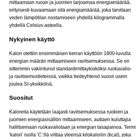
mittaamaan ruoan ja juomien tarjoamaa energiamäärää,
erityisesti kuvaamaan sitä energiamäärää, joka tarvitaan
veden lämpötilan nostamiseen yhdellä kilogrammalla
yhdellä Celsius-asteella.
Nykyinen käyttö
Kalori otettiin ensimmäisen kerran käyttöön 1800-luvulla
energian määrän mittaamiseen ravitsemuksessa. Se on
sittemmin vakiintunut standardimittayksiköksi ruokavalio-
ja ravitsemustieteissä, vaikka tiedeyhteisö suosii usein
joulea SI-yksikkönä.
Suositut
Kaloreita käytetään laajasti ravitsemuksessa ruokien ja
juomien energiasisällön mittaamiseen, auttaen kuluttajia
hallitsemaan ruokavaliotaan ja energian tasapainoa. Termi
'kalori' isolla 'C':llä viittaa yleensä kilokaloriin (kcal), joka