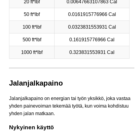
20 ft*lbf
0.00647663107863 Cal
50 ft*lbf
0.0161915776966 Cal
100 ft*lbf
0.0323831553931 Cal
500 ft*lbf
0.161915776966 Cal
1000 ft*lbf
0.323831553931 Cal
Jalanjalkapaino
Jalanjalkapaino on energian tai työn yksikkö, joka vastaa
yhden painevoiman tekemää työtä, kun voima kohdistuu
yhden jalan matkaan.
Nykyinen käyttö