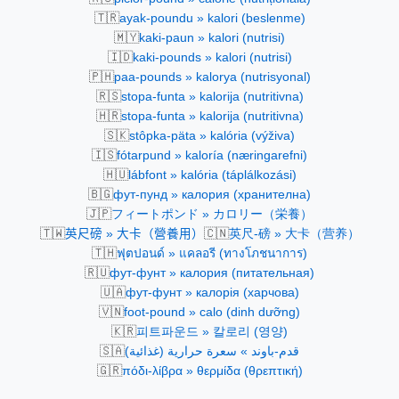
🇹🇷
ayak-poundu » kalori (beslenme)
🇲🇾
kaki-paun » kalori (nutrisi)
🇮🇩
kaki-pounds » kalori (nutrisi)
🇵🇭
paa-pounds » kalorya (nutrisyonal)
🇷🇸
stopa-funta » kalorija (nutritivna)
🇭🇷
stopa-funta » kalorija (nutritivna)
🇸🇰
stôpka-päta » kalória (výživa)
🇮🇸
fótarpund » kaloría (næringarefni)
🇭🇺
lábfont » kalória (táplálkozási)
🇧🇬
фут-пунд » калория (хранителна)
🇯🇵
フィートポンド » カロリー（栄養）
🇹🇼
🇨🇳
英尺磅 » 大卡（營養用）
英尺-磅 » 大卡（营养）
🇹🇭
ฟุตปอนด์ » แคลอรี (ทางโภชนาการ)
🇷🇺
фут-фунт » калория (питательная)
🇺🇦
фут-фунт » калорія (харчова)
🇻🇳
foot-pound » calo (dinh dưỡng)
🇰🇷
피트파운드 » 칼로리 (영양)
🇸🇦
قدم-باوند » سعرة حرارية (غذائية)
🇬🇷
πόδι-λίβρα » θερμίδα (θρεπτική)