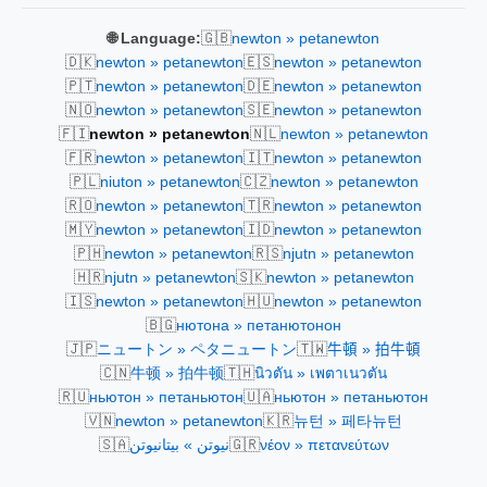
🇬🇧
🌐 Language:
newton » petanewton
🇩🇰
🇪🇸
newton » petanewton
newton » petanewton
🇵🇹
🇩🇪
newton » petanewton
newton » petanewton
🇳🇴
🇸🇪
newton » petanewton
newton » petanewton
🇫🇮
🇳🇱
newton » petanewton
newton » petanewton
🇫🇷
🇮🇹
newton » petanewton
newton » petanewton
🇵🇱
🇨🇿
niuton » petanewton
newton » petanewton
🇷🇴
🇹🇷
newton » petanewton
newton » petanewton
🇲🇾
🇮🇩
newton » petanewton
newton » petanewton
🇵🇭
🇷🇸
newton » petanewton
njutn » petanewton
🇭🇷
🇸🇰
njutn » petanewton
newton » petanewton
🇮🇸
🇭🇺
newton » petanewton
newton » petanewton
🇧🇬
нютона » петанютонон
🇯🇵
🇹🇼
ニュートン » ペタニュートン
牛頓 » 拍牛頓
🇨🇳
🇹🇭
牛顿 » 拍牛顿
นิวตัน » เพตาเนวตัน
🇷🇺
🇺🇦
ньютон » петаньютон
ньютон » петаньютон
🇻🇳
🇰🇷
newton » petanewton
뉴턴 » 페타뉴턴
🇸🇦
🇬🇷
نيوتن » بيتانيوتن
νέον » πετανεύτων