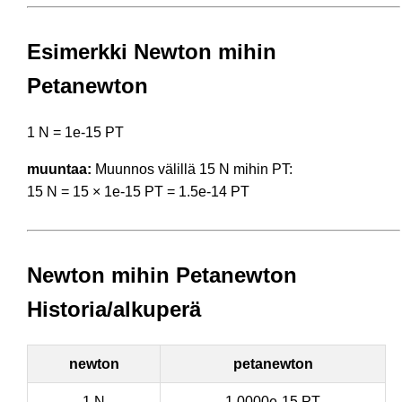
Esimerkki Newton mihin
Petanewton
1 N = 1e-15 PT
muuntaa:
Muunnos välillä 15 N mihin PT:
15 N = 15 × 1e-15 PT = 1.5e-14 PT
Newton mihin Petanewton
Historia/alkuperä
newton
petanewton
1 N
1.0000e-15 PT