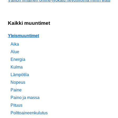
Välitön ilmainen online-työkalu hevosvoima mihin watti
Kaikki muuntimet
Yleismuuntimet
Aika
Alue
Energia
Kulma
Lämpötila
Nopeus
Paine
Paino ja massa
Pituus
Polttoaineenkulutus