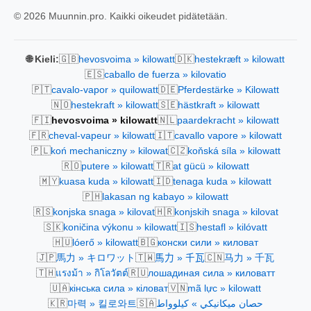
© 2026 Muunnin.pro. Kaikki oikeudet pidätetään.
🇬🇧
🇩🇰
🌐 Kieli:
hevosvoima » kilowatt
hestekræft » kilowatt
🇪🇸
caballo de fuerza » kilovatio
🇵🇹
🇩🇪
cavalo-vapor » quilowatt
Pferdestärke » Kilowatt
🇳🇴
🇸🇪
hestekraft » kilowatt
hästkraft » kilowatt
🇫🇮
🇳🇱
hevosvoima » kilowatt
paardekracht » kilowatt
🇫🇷
🇮🇹
cheval-vapeur » kilowatt
cavallo vapore » kilowatt
🇵🇱
🇨🇿
koń mechaniczny » kilowat
koňská síla » kilowatt
🇷🇴
🇹🇷
putere » kilowatt
at gücü » kilowatt
🇲🇾
🇮🇩
kuasa kuda » kilowatt
tenaga kuda » kilowatt
🇵🇭
lakasan ng kabayo » kilowatt
🇷🇸
🇭🇷
konjska snaga » kilovat
konjskih snaga » kilovat
🇸🇰
🇮🇸
koničina výkonu » kilowatt
hestafl » kilóvatt
🇭🇺
🇧🇬
lóerő » kilowatt
конски сили » киловат
🇯🇵
🇹🇼
🇨🇳
馬力 » キロワット
馬力 » 千瓦
马力 » 千瓦
🇹🇭
🇷🇺
แรงม้า » กิโลวัตต์
лошадиная сила » киловатт
🇺🇦
🇻🇳
кінська сила » кіловат
mã lực » kilowatt
🇰🇷
🇸🇦
마력 » 킬로와트
حصان ميكانيكي » كيلوواط