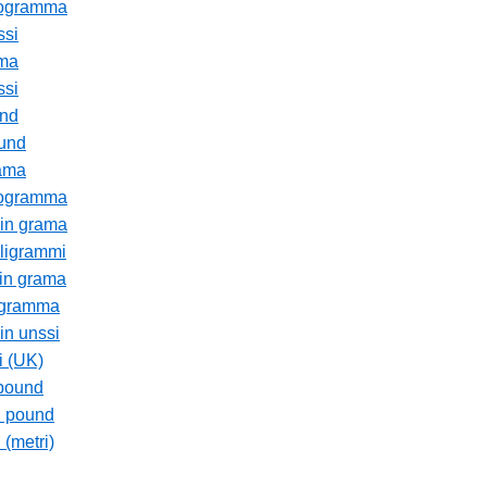
ilogramma
ssi
ama
ssi
und
ound
rama
ilogramma
hin grama
lligrammi
hin grama
logramma
in unssi
i (UK)
 pound
in pound
 (metri)