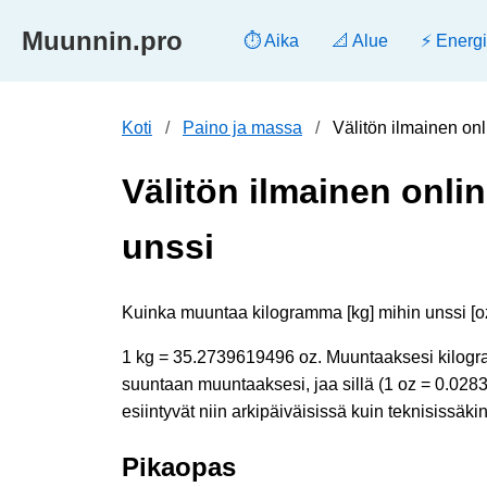
Muunnin.pro
⏱️ Aika
📐 Alue
⚡ Energ
Koti
Paino ja massa
Välitön ilmainen on
Välitön ilmainen onli
unssi
Kuinka muuntaa kilogramma [kg] mihin unssi [oz]
1 kg = 35.2739619496 oz. Muuntaaksesi kilogra
suuntaan muuntaaksesi, jaa sillä (1 oz = 0.02
esiintyvät niin arkipäiväisissä kuin teknisissäk
Pikaopas