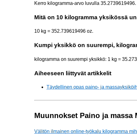
Kerro kilogramma-arvo luvulla 35.2739619496.
Mitä on 10 kilogramma yksikössä un
10 kg = 352.739619496 oz.
Kumpi yksikkö on suurempi, kilogr
kilogramma on suurempi yksikkö: 1 kg = 35.27
Aiheeseen liittyvät artikkelit
Täydellinen opas paino- ja massayksiköih
Muunnokset Paino ja massa 
Välitön ilmainen online-työkalu kilogramma mi