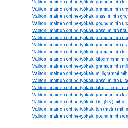
Välitön ilmainen online-työkalu pound mihin k
Välitön ilmainen online-työkalu grama mihin un
Välitön ilmainen online-työkalu unssi mihin gr
Välitön ilmainen online-työkalu pound mihin un
Välitön ilmainen online-työkalu unssi mihin po
Välitön ilmainen online-työkalu grama mihin p
Välitön ilmainen online-työkalu pound mihin g
Välitön ilmainen online-työkalu grama mihin k
Välitön ilmainen online-työkalu kilogramma mi
Välitön ilmainen online-työkalu grama mihin mi
Välitön ilmainen online-työkalu milligrammi mi
Välitön ilmainen online-työkalu unssi mihin ki
Välitön ilmainen online-työkalu kilogramma mih
Välitön ilmainen online-työkalu pound mihin kiv
Välitön ilmainen online-työkalu kivi (UK) mihin
Välitön ilmainen online-työkalu ton (metri) mih
Välitön ilmainen online-työkalu pound mihin ton