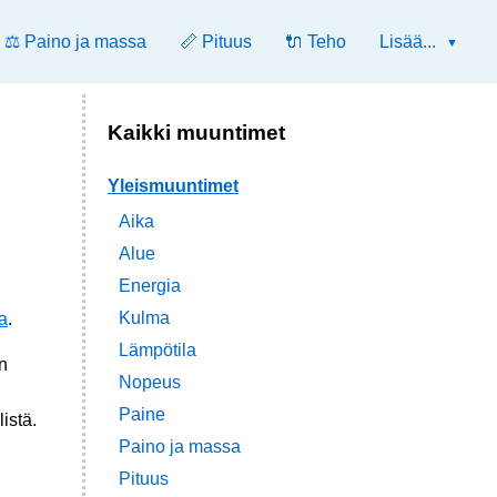
⚖️ Paino ja massa
📏 Pituus
🔌 Teho
Lisää...
Kaikki muuntimet
Yleismuuntimet
Aika
Alue
Energia
Kulma
a
.
Lämpötila
n
Nopeus
Paine
istä.
Paino ja massa
Pituus