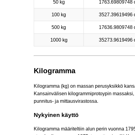
50 kg
1763.69809748 
100 kg
3527.39619496 
500 kg
17636.9809748 
1000 kg
35273.9619496 
Kilogramma
Kilogramma (kg) on massan perusyksikkö kansai
Kansainvälisen kilogrammiprotoypin massaksi, 
punnitus- ja mittausvirastossa.
Nykyinen käyttö
Kilogramma määriteltiin alun perin vuonna 1795