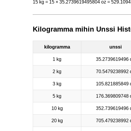
15 kg = 15 × 35.2739619495804 oz = 529.109
Kilogramma mihin Unssi Hist
kilogramma
unssi
1 kg
35.2739619496 
2 kg
70.5479238992 
3 kg
105.821885849 
5 kg
176.369809748 
10 kg
352.739619496 
20 kg
705.479238992 