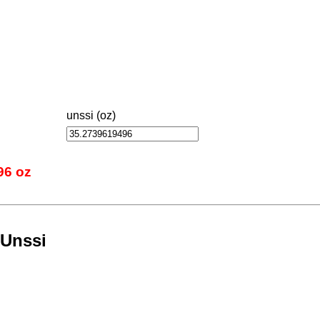
unssi (oz)
96 oz
 Unssi