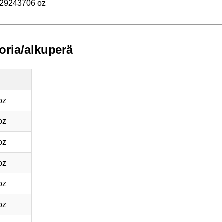
429243706 oz
oria/alkuperä
oz
oz
oz
oz
oz
oz