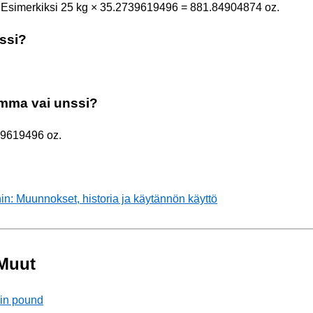
 Esimerkiksi 25 kg × 35.2739619496 = 881.84904874 oz.
ssi?
amma vai unssi?
39619496 oz.
in: Muunnokset, historia ja käytännön käyttö
Muut
hin pound