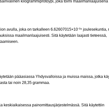
sainvälinen kilogrammiprotoypi, joka toimi maailmanlaajuisena
on avulla, joka on tarkalleen 6.62607015×10⁻³⁴ joulesekuntia,
sissa maailmanlaajuisesti. Sitä käytetään laajasti tieteessä,
taamiseen.
käytetään pääasiassa Yhdysvalloissa ja muissa maissa, jotka käy
nasta tai noin 28,35 grammaa.
a keskiaikaisessa painomittausjärjestelmässä. Sitä käytettiin