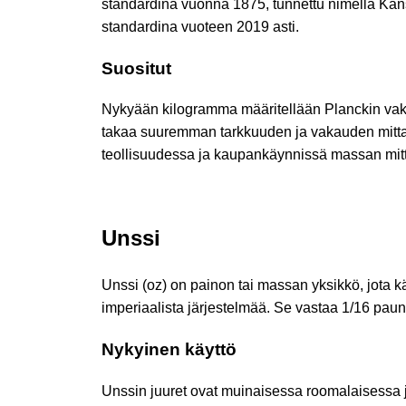
standardina vuonna 1875, tunnettu nimellä Kan
standardina vuoteen 2019 asti.
Suositut
Nykyään kilogramma määritellään Planckin vaki
takaa suuremman tarkkuuden ja vakauden mittauk
teollisuudessa ja kaupankäynnissä massan mit
Unssi
Unssi (oz) on painon tai massan yksikkö, jota 
imperiaalista järjestelmää. Se vastaa 1/16 pau
Nykyinen käyttö
Unssin juuret ovat muinaisessa roomalaisessa j