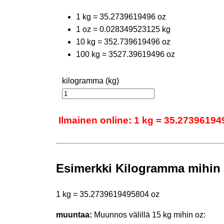
1 kg = 35.2739619496 oz
1 oz = 0.028349523125 kg
10 kg = 352.739619496 oz
100 kg = 3527.39619496 oz
kilogramma (kg)
Ilmainen online: 1 kg = 35.27396194
Esimerkki Kilogramma mihin
1 kg = 35.2739619495804 oz
muuntaa:
Muunnos välillä 15 kg mihin oz: