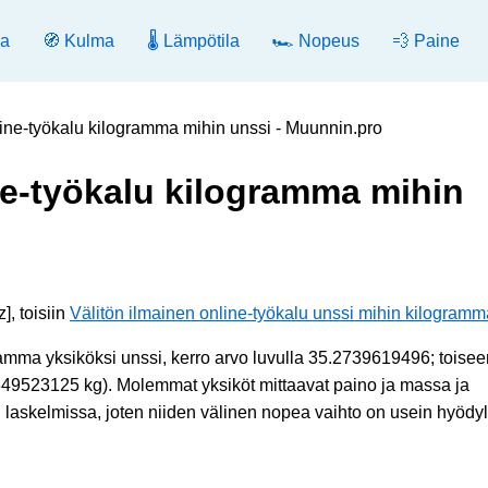
ia
🧭 Kulma
🌡️ Lämpötila
🏎️ Nopeus
💨 Paine
line-työkalu kilogramma mihin unssi - Muunnin.pro
ne-työkalu kilogramma mihin
, toisiin
Välitön ilmainen online-työkalu unssi mihin kilogramm
mma yksiköksi unssi, kerro arvo luvulla 35.2739619496; toisee
8349523125 kg). Molemmat yksiköt mittaavat paino ja massa ja
in laskelmissa, joten niiden välinen nopea vaihto on usein hyödyll