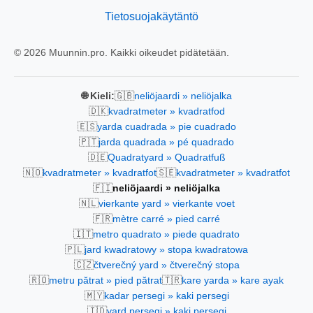
Tietosuojakäytäntö
© 2026 Muunnin.pro. Kaikki oikeudet pidätetään.
🇬🇧
🌐 Kieli:
neliöjaardi » neliöjalka
🇩🇰
kvadratmeter » kvadratfod
🇪🇸
yarda cuadrada » pie cuadrado
🇵🇹
jarda quadrada » pé quadrado
🇩🇪
Quadratyard » Quadratfuß
🇳🇴
🇸🇪
kvadratmeter » kvadratfot
kvadratmeter » kvadratfot
🇫🇮
neliöjaardi » neliöjalka
🇳🇱
vierkante yard » vierkante voet
🇫🇷
mètre carré » pied carré
🇮🇹
metro quadrato » piede quadrato
🇵🇱
jard kwadratowy » stopa kwadratowa
🇨🇿
čtverečný yard » čtverečný stopa
🇷🇴
🇹🇷
metru pătrat » pied pătrat
kare yarda » kare ayak
🇲🇾
kadar persegi » kaki persegi
🇮🇩
yard persegi » kaki persegi