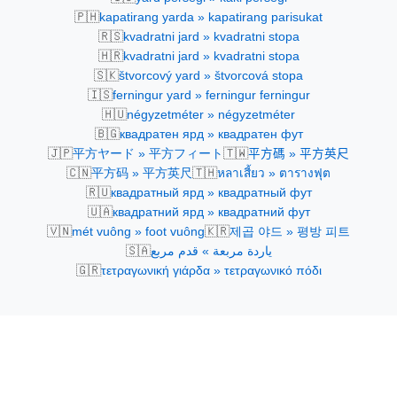
🇵🇭
kapatirang yarda » kapatirang parisukat
🇷🇸
kvadratni jard » kvadratni stopa
🇭🇷
kvadratni jard » kvadratni stopa
🇸🇰
štvorcový yard » štvorcová stopa
🇮🇸
ferningur yard » ferningur ferningur
🇭🇺
négyzetméter » négyzetméter
🇧🇬
квадратен ярд » квадратен фут
🇯🇵
🇹🇼
平方ヤード » 平方フィート
平方碼 » 平方英尺
🇨🇳
🇹🇭
平方码 » 平方英尺
หลาเสี้ยว » ตารางฟุต
🇷🇺
квадратный ярд » квадратный фут
🇺🇦
квадратний ярд » квадратний фут
🇻🇳
🇰🇷
mét vuông » foot vuông
제곱 야드 » 평방 피트
🇸🇦
ياردة مربعة » قدم مربع
🇬🇷
τετραγωνική γιάρδα » τετραγωνικό πόδι