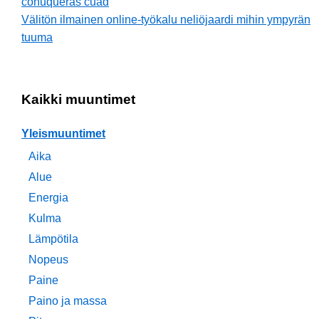
conuqueras cuad
Välitön ilmainen online-työkalu neliöjaardi mihin ympyrän
tuuma
Kaikki muuntimet
Yleismuuntimet
Aika
Alue
Energia
Kulma
Lämpötila
Nopeus
Paine
Paino ja massa