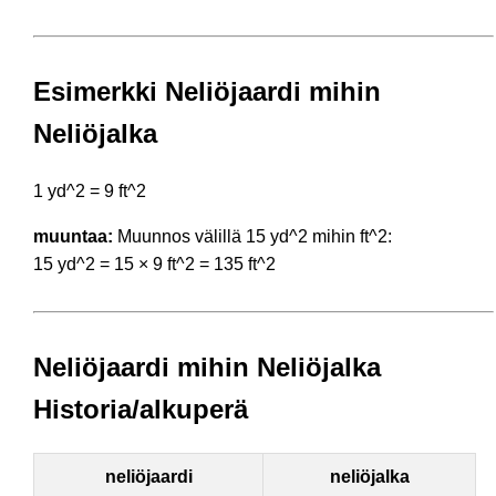
Esimerkki Neliöjaardi mihin
Neliöjalka
1 yd^2 = 9 ft^2
muuntaa:
Muunnos välillä 15 yd^2 mihin ft^2:
15 yd^2 = 15 × 9 ft^2 = 135 ft^2
Neliöjaardi mihin Neliöjalka
Historia/alkuperä
neliöjaardi
neliöjalka