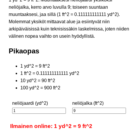
neliöjalka, kerro arvo luvulla 9; toiseen suuntaan
muuntaaksesi, jaa sillä (1 ft^2 = 0.111111111111 yd^2).
Molemmat yksiköt mittaavat alue ja esiintyvät niin
arkipäiväisissä kuin teknisissäkin laskelmissa, joten niiden
välinen nopea vaihto on usein hyödyllistä.
Pikaopas
1 yd^2 = 9 ft^2
1 ft^2 = 0.111111111111 yd^2
10 yd^2 = 90 ft^2
100 yd^2 = 900 ft^2
neliöjaardi (yd^2)
neliöjalka (ft^2)
Ilmainen online: 1 yd^2 = 9 ft^2