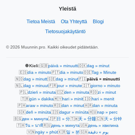
Yleistä
Tietoa Meistä
Ota Yhteyttä
Blogi
Tietosuojakäytäntö
© 2026 Muunnin.pro. Kaikki oikeudet pidätetään.
🇬🇧
🇩🇰
🌐 Kieli:
päivä » minuutti
dag » minut
🇪🇸
🇵🇹
🇩🇪
día » minuto
dia » minuto
Tag » Minute
🇳🇴
🇸🇪
🇫🇮
dag » minutt
dag » minut
päivä » minuutti
🇳🇱
🇫🇷
🇮🇹
dag » minuut
jour » minute
giorno » minuto
🇵🇱
🇨🇿
🇷🇴
dzień » minuta
den » minuta
zi » minut
🇹🇷
🇲🇾
🇮🇩
gün » dakika
hari » minit
hari » menit
🇵🇭
🇷🇸
🇭🇷
araw » minuto
dan » minut
dan » minuta
🇸🇰
🇮🇸
🇭🇺
deň » minúta
dagur » mínúta
nap » perc
🇧🇬
🇯🇵
🇹🇼
🇨🇳
ден » минута
日 » 分
天 » 分鐘
天 » 分钟
🇹🇭
🇷🇺
🇺🇦
วัน » นาที
день » минута
день » хвилина
🇻🇳
🇰🇷
🇸🇦
ngày » phút
일 » 분
يوم » دقيقة